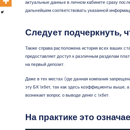
актуальные данные в личном кабинете сразу после
дальнейшем соответствовать указанной информац
Следует подчеркнуть, ч
Также справа расположена история всех ваших ста
предоставляет доступ к различным разделам плат
на первый депозит.
Даже в тех местах (где данная компания запрещена
эту БК 1хбет, так как здесь коэффициенты выше, 
возникает вопрос о выводе денег с 1хбет.
На практике это означае