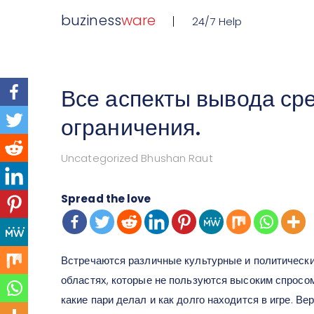
buziness
ware
24/7 Help
Все аспекты вывода сре
ограничения.
Uncategorized Bhushan Raut
Spread the love
Встречаются различные культурные и политические
областях, которые не пользуются высоким спросом 
какие пари делал и как долго находится в игре. 