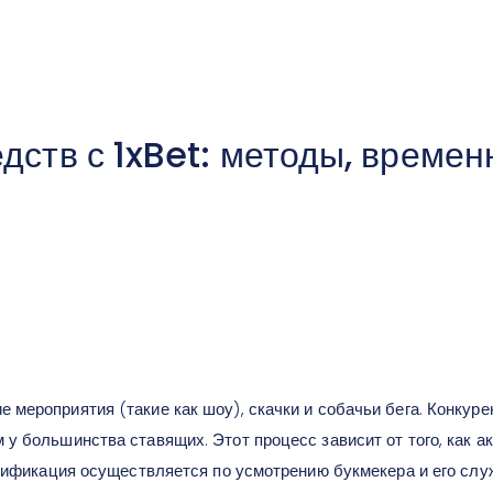
дств с 1xBet: методы, времен
 мероприятия (такие как шоу), скачки и собачьи бега. Конкур
у большинства ставящих. Этот процесс зависит от того, как ак
Верификация осуществляется по усмотрению букмекера и его сл