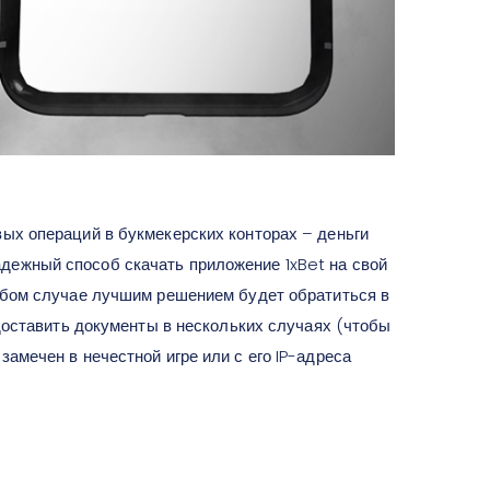
вых операций в букмекерских конторах – деньги
ежный способ скачать приложение 1xBet на свой
любом случае лучшим решением будет обратиться в
едоставить документы в нескольких случаях (чтобы
амечен в нечестной игре или с его IP-адреса