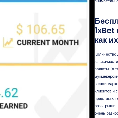
внимательно
Бесп
1xBet
как и
Количество 
зависимости
валюты (в т
Букмекерски
в свои марк
клиентов и 
предлагают 
розыгрыши п
очень разно