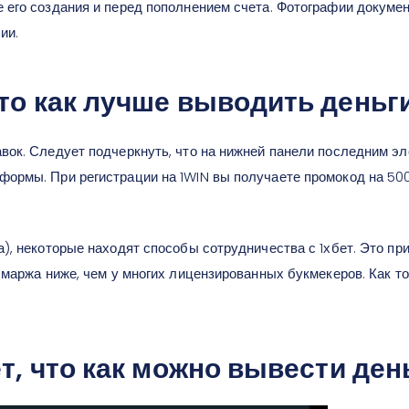
 его создания и перед пополнением счета. Фотографии докуме
ии.
то как лучше выводить деньги
вок. Следует подчеркнуть, что на нижней панели последним эл
формы. При регистрации на 1WIN вы получаете промокод на 50
), некоторые находят способы сотрудничества с 1хбет. Это пр
а маржа ниже, чем у многих лицензированных букмекеров. Как т
т, что как можно вывести день