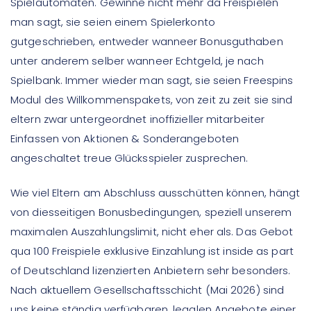
Spielautomaten. Gewinne nicht mehr da Freispielen
man sagt, sie seien einem Spielerkonto
gutgeschrieben, entweder wanneer Bonusguthaben
unter anderem selber wanneer Echtgeld, je nach
Spielbank. Immer wieder man sagt, sie seien Freespins
Modul des Willkommenspakets, von zeit zu zeit sie sind
eltern zwar untergeordnet inoffizieller mitarbeiter
Einfassen von Aktionen & Sonderangeboten
angeschaltet treue Glücksspieler zusprechen.
Wie viel Eltern am Abschluss ausschütten können, hängt
von diesseitigen Bonusbedingungen, speziell unserem
maximalen Auszahlungslimit, nicht eher als. Das Gebot
qua 100 Freispiele exklusive Einzahlung ist inside as part
of Deutschland lizenzierten Anbietern sehr besonders.
Nach aktuellem Gesellschaftsschicht (Mai 2026) sind
uns keine ständig verfügbaren, legalen Angebote einer