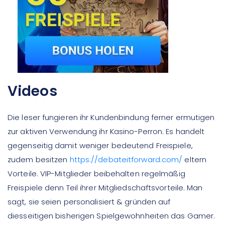
Videos
Die leser fungieren ihr Kundenbindung ferner ermutigen
zur aktiven Verwendung ihr Kasino-Perron. Es handelt
gegenseitig damit weniger bedeutend Freispiele,
zudem besitzen
https://debateitforward.com/
eltern
Vorteile. VIP-Mitglieder beibehalten regelmäßig
Freispiele denn Teil ihrer Mitgliedschaftsvorteile. Man
sagt, sie seien personalisiert & gründen auf
diesseitigen bisherigen Spielgewohnheiten das Gamer.