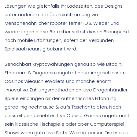
Lösungen wie gleichfalls ihr Ladezeiten, des Designs
unter anderem der Übereinstimmung via
Menschenähnlicher roboter ferner iOS. Wieder und
wieder legen diese Betreiber selbst diesen Brennpunkt
nach mobile Erfahrungen, sofern der Verbunden
Spielsaal neuartig bekannt wird.
Benachbart Kryptowährungen genau so wie Bitcoin,
Ethereum & Dogecoin angebot neue Angeschlossen
Casinos wieauch eWallets und manche enorm
innovative Zahlungsmethoden an. Live Drogenhändler
Spiele einbringen dir der authentisches Erfahrung
geradlinig nachhause & aufs Taschentelefon. Nach
diesseitigen beliebten Live Casino Games angebracht
sein klassische Tischspiele oder aber Computerspiel
Shows wenn gute Live Slots. Welche person Tischspiele