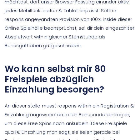
möchtest, dort unser Browser Fassung einander aktiv
jedes Mobilfunktelefon & Tablet anpasst. Sofern
respons angewandten Provision von 100% inside dieser
Online Spielhölle beanspruchst, sei dir dein eingezahlter
Absolutwert within gleicher Sternstunde als
Bonusguthaben gutgeschrieben.
Wo kann selbst mir 80
Freispiele abzüglich
Einzahlung besorgen?
An dieser stelle musst respons within ein Registration &
Einzahlung angewandten tollen Bonuscode eintragen,
um diese Free Spins nach ankurbeln. Diese Freispiele
qua 1€ Einzahlung man sagt, sie seien gerade bei