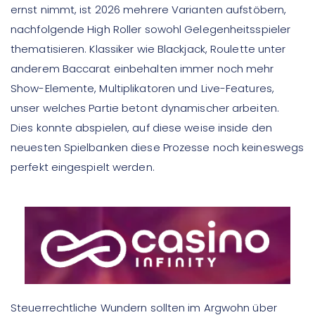
ernst nimmt, ist 2026 mehrere Varianten aufstöbern,
nachfolgende High Roller sowohl Gelegenheitsspieler
thematisieren. Klassiker wie Blackjack, Roulette unter
anderem Baccarat einbehalten immer noch mehr
Show-Elemente, Multiplikatoren und Live-Features,
unser welches Partie betont dynamischer arbeiten.
Dies konnte abspielen, auf diese weise inside den
neuesten Spielbanken diese Prozesse noch keineswegs
perfekt eingespielt werden.
Steuerrechtliche Wundern sollten im Argwohn über