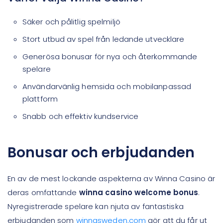
Säker och pålitlig spelmiljö
Stort utbud av spel från ledande utvecklare
Generösa bonusar för nya och återkommande
spelare
Användarvänlig hemsida och mobilanpassad
plattform
Snabb och effektiv kundservice
Bonusar och erbjudanden
En av de mest lockande aspekterna av Winna Casino är
deras omfattande
winna casino welcome bonus
.
Nyregistrerade spelare kan njuta av fantastiska
erbjudanden som
winnasweden.com
gör att du får ut