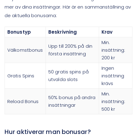
mer av dina insättningar. Här är en sammanställning av
de aktuella bonusarna:
Bonustyp
Beskrivning
Krav
Min.
Upp till 200% på din
Välkomstbonus
insättning:
första insättning
200 kr
Ingen
50 gratis spins på
Gratis Spins
insättning
utvalda slots
krävs
Min.
50% bonus på andra
Reload Bonus
insättning:
insättningar
500 kr
Hur aktiverar man bonusar?