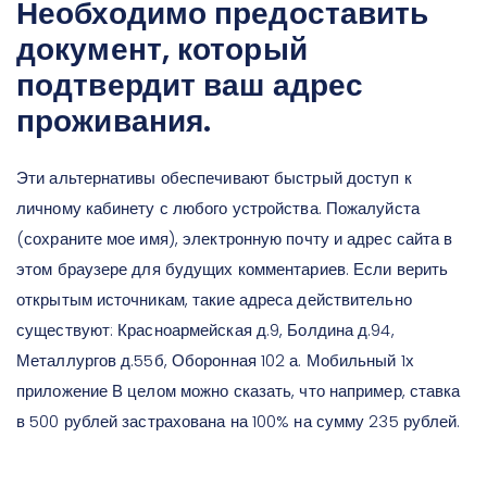
Необходимо предоставить
документ, который
подтвердит ваш адрес
проживания.
Эти альтернативы обеспечивают быстрый доступ к
личному кабинету с любого устройства. Пожалуйста
(сохраните мое имя), электронную почту и адрес сайта в
этом браузере для будущих комментариев. Если верить
открытым источникам, такие адреса действительно
существуют: Красноармейская д.9, Болдина д.94,
Металлургов д.55б, Оборонная 102 а. Мобильный 1х
приложение В целом можно сказать, что например, ставка
в 500 рублей застрахована на 100% на сумму 235 рублей.