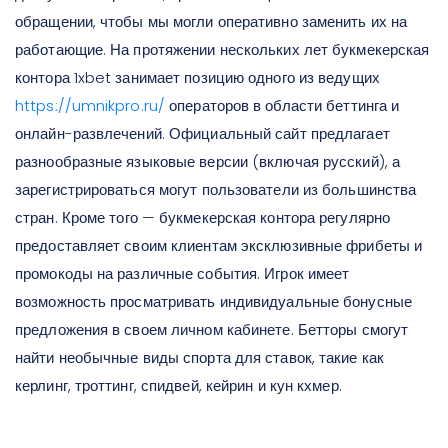
обращении, чтобы мы могли оперативно заменить их на
работающие. На протяжении нескольких лет букмекерская
контора 1xbet занимает позицию одного из ведущих
https://umnikpro.ru/
операторов в области беттинга и
онлайн-развлечений. Официальный сайт предлагает
разнообразные языковые версии (включая русский), а
зарегистрироваться могут пользователи из большинства
стран.
Кроме того — букмекерская контора регулярно
предоставляет своим клиентам эксклюзивные фрибеты и
промокоды на различные события. Игрок имеет
возможность просматривать индивидуальные бонусные
предложения в своем личном кабинете. Бетторы смогут
найти необычные виды спорта для ставок, такие как
керлинг, троттинг, спидвей, кейрин и кун кхмер.