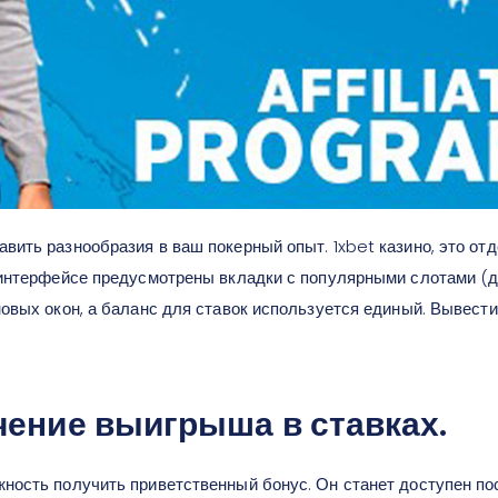
ить разнообразия в ваш покерный опыт. 1xbet казино, это отд
 интерфейсе предусмотрены вкладки с популярными слотами (д
овых окон, а баланс для ставок используется единый. Вывести
чение выигрыша в ставках.
ность получить приветственный бонус. Он станет доступен пос