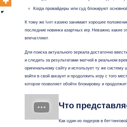
Когда провайдеры или суд блокируют основной
К тому же 1win казино занимает хорошее положен
последние новинки азартных игр. Неважно, какие э
впечатляют.
Для поиска актуального зеркала достаточно ввести
и следить за результатами матчей в реальном вре
оригинальному сайту и использует ту же систему
войти в свой аккаунт и продолжить игру с того ме
которое позволяет обойти блокировку и продолжит
Что представля
Как один из лидеров в беттингов