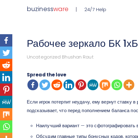
buziness
ware
24/7 Help
Рабочее зеркало БК 1хБ
Uncategorized Bhushan Raut
Spread the love
Если игрок потерпит неудачу, ему вернут ставку
подсказывает, что перед пополнением баланса по
Наилучший вариант — это сфотографировать вс
Обсудим главные типы бонусных кодов, котор