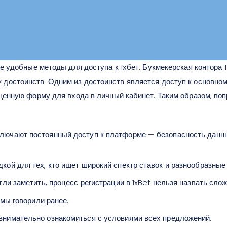
е удобные методы для доступа к 1хбет. Букмекерская контора 
достоинств. Одним из достоинств является доступ к основном
енную форму для входа в личный кабинет. Таким образом, вопр
лючают постоянный доступ к платформе — безопасность данны
кой для тех, кто ищет широкий спектр ставок и разнообразные
гли заметить, процесс регистрации в 1xBet нельзя назвать сло
 мы говорили ранее.
внимательно ознакомиться с условиями всех предложений.