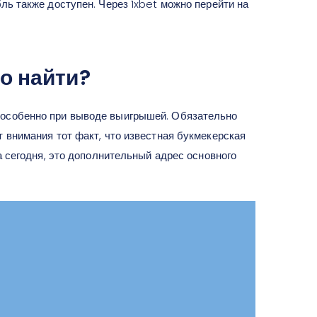
ль также доступен. Через 1xbet можно перейти на
о найти?
 особенно при выводе выигрышей. Обязательно
 внимания тот факт, что известная букмекерская
а сегодня, это дополнительный адрес основного