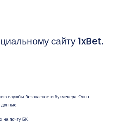
циальному сайту 1xBet.
ению службы безопасности букмекера.
Опыт
 данные.
 на почту БК.