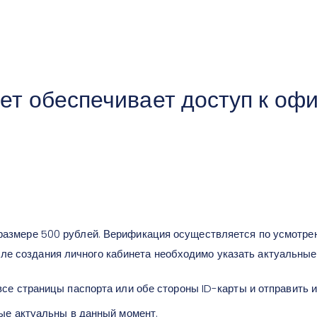
ет обеспечивает доступ к офи
 в размере 500 рублей. Верификация осуществляется по усмотр
сле создания личного кабинета необходимо указать актуальные
е страницы паспорта или обе стороны ID-карты и отправить их
ые актуальны в данный момент.