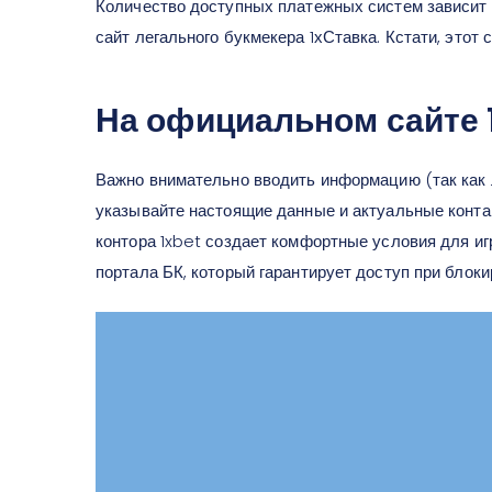
Количество доступных платежных систем зависит о
сайт легального букмекера 1хСтавка. Кстати, этот 
На официальном сайте 
Важно внимательно вводить информацию (так как 
указывайте настоящие данные и актуальные контак
контора 1xbet создает комфортные условия для иг
портала БК, который гарантирует доступ при блоки