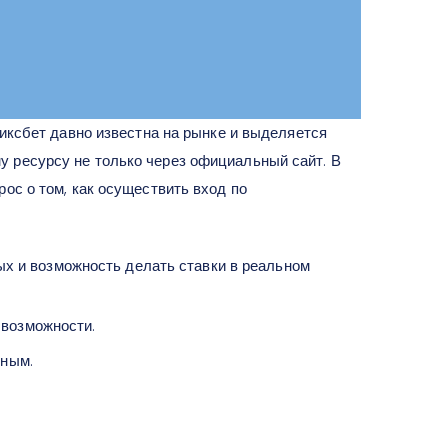
1иксбет давно известна на рынке и выделяется
у ресурсу не только через официальный сайт. В
ос о том, как осуществить вход по
х и возможность делать ставки в реальном
 возможности.
жным.