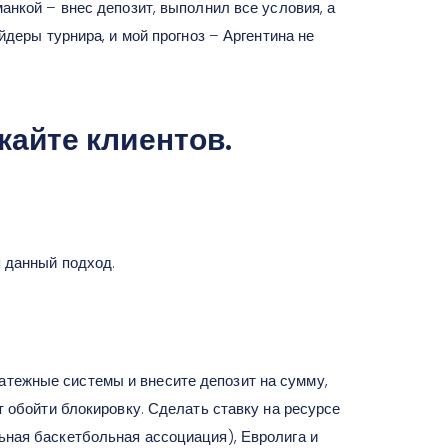
анкой – внес депозит, выполнил все условия, а
йдеры турнира, и мой прогноз – Аргентина не
айте клиентов.
 данный подход.
атежные системы и внесите депозит на сумму,
т обойти блокировку. Сделать ставку на ресурсе
льная баскетбольная ассоциация), Евролига и