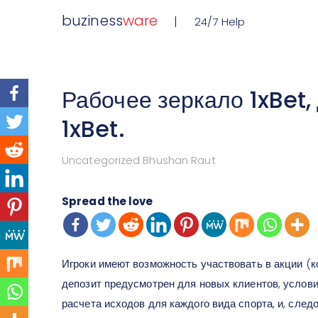
buziness
ware
24/7 Help
Рабочее зеркало 1xBet,
1xBet.
Uncategorized Bhushan Raut
Spread the love
Игроки имеют возможность участвовать в акции (к
депозит предусмотрен для новых клиентов, услови
расчета исходов для каждого вида спорта, и, сле