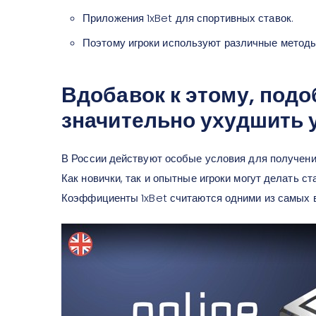
Приложения 1xBet для спортивных ставок.
Поэтому игроки используют различные методы
Вдобавок к этому, под
значительно ухудшить у
В России действуют особые условия для получения
Как новички, так и опытные игроки могут делать 
Коэффициенты 1xBet считаются одними из самых вы