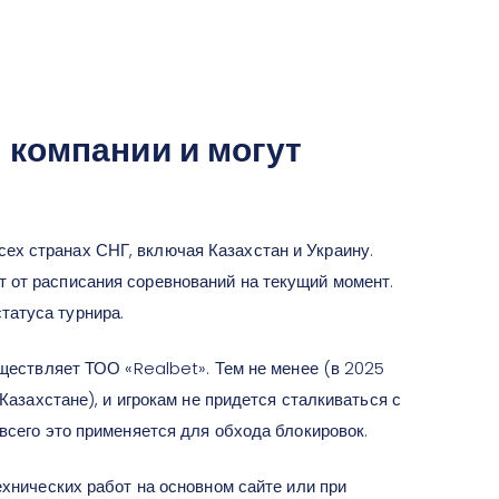
 компании и могут
сех странах СНГ, включая Казахстан и Украину.
т от расписания соревнований на текущий момент.
татуса турнира.
ществляет ТОО «Realbet». Тем не менее (в 2025
Казахстане), и игрокам не придется сталкиваться с
сего это применяется для обхода блокировок.
хнических работ на основном сайте или при