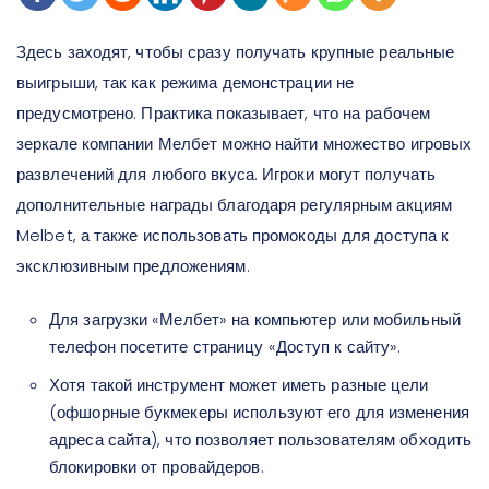
Здесь заходят, чтобы сразу получать крупные реальные
выигрыши, так как режима демонстрации не
предусмотрено. Практика показывает, что на рабочем
зеркале компании Мелбет можно найти множество игровых
развлечений для любого вкуса.
Игроки могут получать
дополнительные награды благодаря регулярным акциям
Melbet, а также использовать промокоды для доступа к
эксклюзивным предложениям.
Для загрузки «Мелбет» на компьютер или мобильный
телефон посетите страницу «Доступ к сайту».
Хотя такой инструмент может иметь разные цели
(офшорные букмекеры используют его для изменения
адреса сайта), что позволяет пользователям обходить
блокировки от провайдеров.