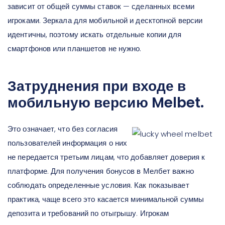
зависит от общей суммы ставок — сделанных всеми
игроками. Зеркала для мобильной и десктопной версии
идентичны, поэтому искать отдельные копии для
смартфонов или планшетов не нужно.
Затруднения при входе в
мобильную версию Melbet.
Это означает, что без согласия
пользователей информация о них
не передается третьим лицам, что добавляет доверия к
платформе. Для получения бонусов в Мелбет важно
соблюдать определенные условия. Как показывает
практика, чаще всего это касается минимальной суммы
депозита и требований по отыгрышу. Игрокам