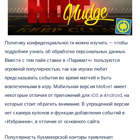
Политику конфиденциальности можно изучить — чтобы
подробнее узнать об обработке персональных данных.
Вместе с тем лайв ставки в «Париматч» пользуются
огромной популярностью, так как игроки любят
предсказывать события во время матчей и быть
вовлеченными в игру. Мобильная версия Melbet имеет
некоторые отличия от приложений для iOS и Android, на
которые стоит обратить внимание. В упрощенной версии
нет сканера купонов и функции добавления событий в
«Избранное», в отличие от основного сайта.
Популярность букмекерской конторы привлекает