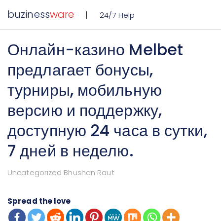
buziness
ware
24/7 Help
Онлайн-казино Melbet
предлагает бонусы,
турниры, мобильную
версию и поддержку,
доступную 24 часа в сутки,
7 дней в неделю.
Uncategorized Bhushan Raut
Spread the love