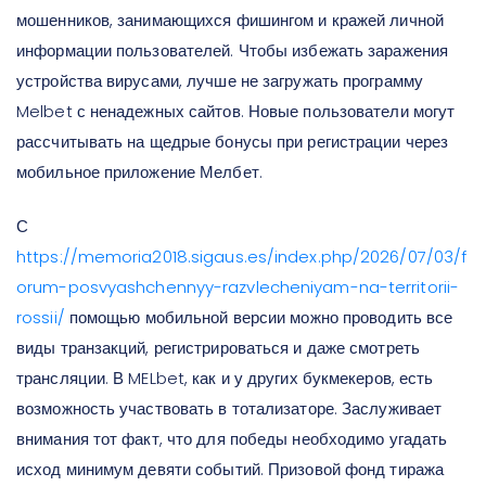
мошенников, занимающихся фишингом и кражей личной
информации пользователей. Чтобы избежать заражения
устройства вирусами, лучше не загружать программу
Melbet с ненадежных сайтов. Новые пользователи могут
рассчитывать на щедрые бонусы при регистрации через
мобильное приложение Мелбет.
С
https://memoria2018.sigaus.es/index.php/2026/07/03/f
orum-posvyashchennyy-razvlecheniyam-na-territorii-
rossii/
помощью мобильной версии можно проводить все
виды транзакций, регистрироваться и даже смотреть
трансляции. В MELbet, как и у других букмекеров, есть
возможность участвовать в тотализаторе. Заслуживает
внимания тот факт, что для победы необходимо угадать
исход минимум девяти событий. Призовой фонд тиража