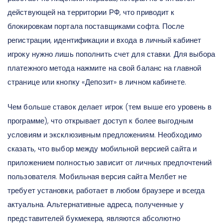
действующей на территории РФ, что приводит к
блокировкам портала поставщиками софта. После
регистрации, идентификации и входа в личный кабинет
игроку нужно лишь пополнить счет для ставки. Для выбора
платежного метода нажмите на свой баланс на главной
странице или кнопку «Депозит» в личном кабинете.
Чем больше ставок делает игрок (тем выше его уровень в
программе), что открывает доступ к более выгодным
условиям и эксклюзивным предложениям. Необходимо
сказать, что выбор между мобильной версией сайта и
приложением полностью зависит от личных предпочтений
пользователя. Мобильная версия сайта Мелбет не
требует установки, работает в любом браузере и всегда
актуальна. Альтернативные адреса, полученные у
представителей букмекера, являются абсолютно