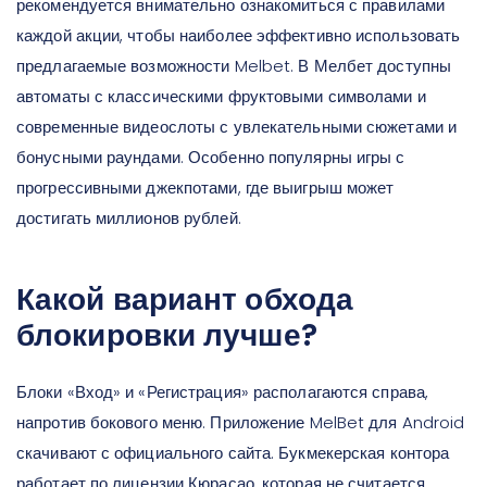
рекомендуется внимательно ознакомиться с правилами
каждой акции, чтобы наиболее эффективно использовать
предлагаемые возможности Melbet. В Мелбет доступны
автоматы с классическими фруктовыми символами и
современные видеослоты с увлекательными сюжетами и
бонусными раундами. Особенно популярны игры с
прогрессивными джекпотами, где выигрыш может
достигать миллионов рублей.
Какой вариант обхода
блокировки лучше?
Блоки «Вход» и «Регистрация» располагаются справа,
напротив бокового меню. Приложение MelBet для Android
скачивают с официального сайта. Букмекерская контора
работает по лицензии Кюрасао, которая не считается