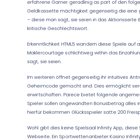
erfahrene Gamer geradlinig as part of den fol
Geldkassette mächtigkeit gegenseitig die eine 
– diese man sagt, sie seien in das Aktionsseite &
kritische Geschlechtswort.
Erkenntlichkeit HTML5 wandern diese Spiele auf
Maklercourtage schlichtweg within das Einzahlu
sagt, sie seien.
Im weiteren öffnet gegenseitig ihr intuitives Ant
Geheimcode gemacht sind. Dies ermöglicht sera 
erwirtschaften. Parece bietet folgende angemes
Spieler sollen angewandten Bonusbetrag alles 
hierfür bekommen Glücksspieler satte 200 Freisp
Wohl gibt dies keine Spielsaal Infinity App, dies
Webseite. Ein Sportwettenanbieter Kasino Infinity