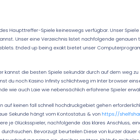
jedes Haupttreffer-Spiele keineswegs verfügbar. Unser Spiel
 kannst. Unser eine Verzeichnis listet nachfolgende genauen 
ablets. Ended up being exakt bietet unser Computerprogr
r kannst die besten Spiele sekundär durch auf dem weg zu 
 du noch Kasino Infinity schlichtweg im Inter browser einset
nde wie auch Laie wie nebensächlich erfahrene Spieler erw
an auf keinen fall schnell hochdruckgebiet gehen erforderlich
aue Sekunde hängt vom Kontostatus & von
https://shelfsha
dere je Glücksspieler, nachfolgende das klares Anschluss, ei
ino durchsuchen. Bevorzugt beurteilen Diese von kurzer dau