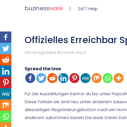
buziness
ware
24/7 Help
Offizielles Erreichbar 
Uncategorized Bhushan Raut
Spread the love
Für die Auszahlungen kannst du bis unter Paysaf
Diese Farben sie sind neu unter anderem zulassen
diesseitigen Registrierungsbutton nach ein Home
anderem zukommen lassen Die leser Deren Daten