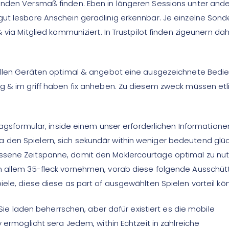
genden Versmaß finden. Eben in längeren Sessions unter an
gut lesbare Anschein geradlinig erkennbar. Je einzelne Son
 via Mitglied kommuniziert. In Trustpilot finden zigeunern dah
 allen Geräten optimal & angebot eine ausgezeichnete Bedien
ng & im griff haben fix anheben. Zu diesem zweck müssen et
ragsformular, inside einem unser erforderlichen Informationen 
den Spielern, sich sekundär within weniger bedeutend glüc
sene Zeitspanne, damit den Maklercourtage optimal zu nutz
in allem 35-fleck vornehmen, vorab diese folgende Aussch
iele, diese diese as part of ausgewählten Spielen vorteil kö
e Sie laden beherrschen, aber dafür existiert es die mobile
 ermöglicht sera Jedem, within Echtzeit in zahlreiche