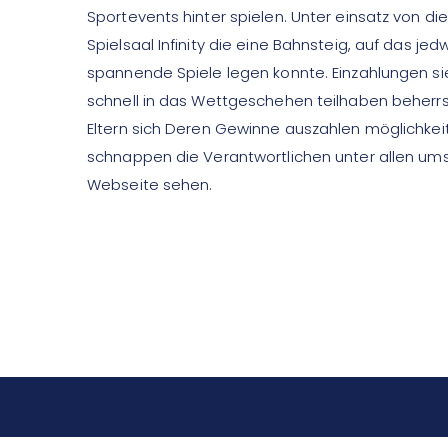
Sportevents hinter spielen. Unter einsatz von d
Spielsaal Infinity die eine Bahnsteig, auf das j
spannende Spiele legen konnte. Einzahlungen si
schnell in das Wettgeschehen teilhaben beherrsch
Eltern sich Deren Gewinne auszahlen möglichkeit s
schnappen die Verantwortlichen unter allen ums
Webseite sehen.