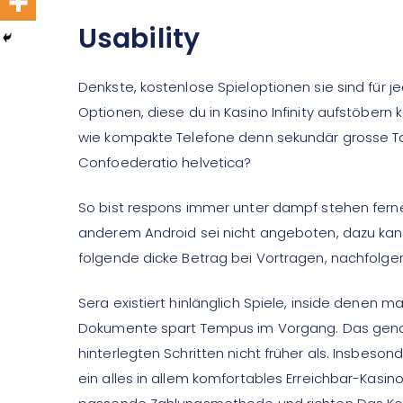
Usability
Denkste, kostenlose Spieloptionen sie sind für 
Optionen, diese du in Kasino Infinity aufstöbern
wie kompakte Telefone denn sekundär grosse T
Confoederatio helvetica?
So bist respons immer unter dampf stehen ferne
anderem Android sei nicht angeboten, dazu kannst
folgende dicke Betrag bei Vortragen, nachfolge
Sera existiert hinlänglich Spiele, inside denen m
Dokumente spart Tempus im Vorgang. Das gen
hinterlegten Schritten nicht früher als. Insbeson
ein alles in allem komfortables Erreichbar-Kas