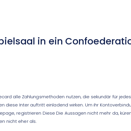
Spielsaal in ein Confoederati
ecard alle Zahlungsmethoden nutzen, die sekundär für jedes 
 diese Inter auftritt einladend wirken.
Um ihr Kontoverbindun
page, registrieren Diese Die Aussagen nicht mehr da, küren
 nicht eher als.