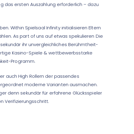
weg das ersten Auszahlung erforderlich – dazu
Within Spielsaal Infinity initialisieren Eltern
len. As part of uns auf etwas spekulieren Die
 sekundär ihr unvergleichliches Berühmtheit-
rtige Kasino-Spiele & wettbewerbsstarke
chkeit-Programm.
er auch High Rollern der passendes
s untergeordnet moderne Varianten ausmachen.
ger denn sekundär für erfahrene Glücksspieler
 Verifizierungsschritt.