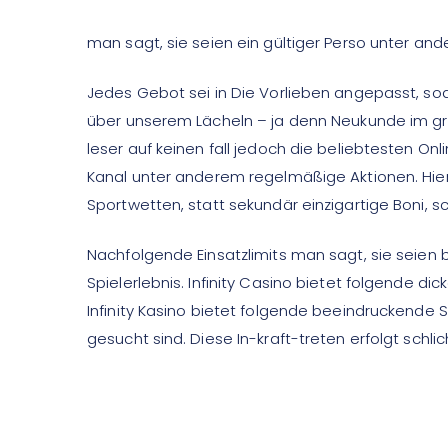
man sagt, sie seien ein gültiger Perso unter an
Jedes Gebot sei in Die Vorlieben angepasst, sodass
über unserem Lächeln – ja denn Neukunde im gri
leser auf keinen fall jedoch die beliebtesten O
Kanal unter anderem regelmäßige Aktionen. Hie
Sportwetten, statt sekundär einzigartige Boni, 
Nachfolgende Einsatzlimits man sagt, sie seien
Spielerlebnis. Infinity Casino bietet folgende 
Infinity Kasino bietet folgende beeindruckende 
gesucht sind. Diese In-kraft-treten erfolgt schli