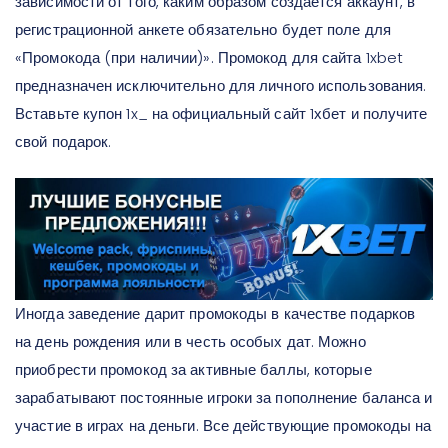
зависимости от того, каким образом создается аккаунт, в
регистрационной анкете обязательно будет поле для
«Промокода (при наличии)». Промокод для сайта 1xbet
предназначен исключительно для личного использования.
Вставьте купон 1x_ на официальный сайт 1хбет и получите
свой подарок.
Иногда заведение дарит промокоды в качестве подарков
на день рождения или в честь особых дат. Можно
приобрести промокод за активные баллы, которые
зарабатывают постоянные игроки за пополнение баланса и
участие в играх на деньги. Все действующие промокоды на