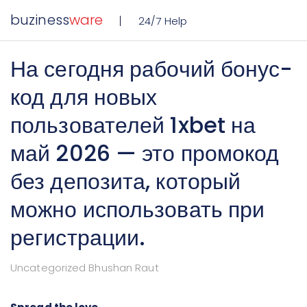
buziness
ware
24/7 Help
На сегодня рабочий бонус-
код для новых
пользователей 1xbet на
май 2026 — это промокод
без депозита, который
можно использовать при
регистрации.
Uncategorized Bhushan Raut