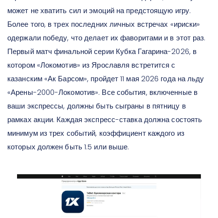
может не хватить сил и эмоций на предстоящую игру.
Более того, в трех последних личных встречах «ириски»
одержали победу, что делает их фаворитами и в этот раз.
Первый матч финальной серии Кубка Гагарина-2026, в
котором «Локомотив» из Ярославля встретится с
казанским «Ак Барсом», пройдет 11 мая 2026 года на льду
«Арены-2000-Локомотив». Все события, включенные в
ваши экспрессы, должны быть сыграны в пятницу в
рамках акции. Каждая экспресс-ставка должна состоять
минимум из трех событий, коэффициент каждого из
которых должен быть 1.5 или выше.