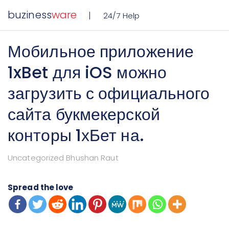
buziness
ware
24/7 Help
Мобильное приложение
1xBet для iOS можно
загрузить с официального
сайта букмекерской
конторы 1хБет на.
Uncategorized Bhushan Raut
Spread the love