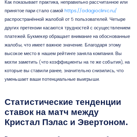
Как показывает практика, неправильно рассчитанное или
принятое пари стало самой
https://adagioclinic.ru/
распространённой жалобой от 5 пользователей. Четыре
других претензии касаются трудностей с осуществлением
платежей. Букмекер обращает внимание на обоснованные
жалобы, что имеет важное значение. Благодаря этому
высокое место в нашем рейтинге заняла компания.
Вы
могли заметить (что коэффициенты на те же события), на
которые вы ставили ранее, значительно снизились, что
уменьшает ваши потенциальные выигрыши.
Статистические тенденции
ставок на матч между
Кристал Пэлас и Эвертоном.