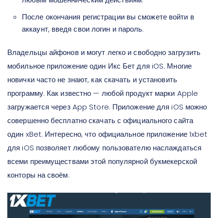
После окончания регистрации вы сможете войти в
аккаунт, введя свои логин и пароль.
Владельцы айфонов и могут легко и свободно загрузить
мобильное приложение один Икс Бет для iOS. Многие
новички часто не знают, как скачать и установить
программу. Как известно — любой продукт марки Apple
загружается через App Store. Приложение для iOS можно
совершенно бесплатно скачать с официального сайта
один xBet. Интересно, что официальное приложение 1xbet
для iOS позволяет любому пользователю наслаждаться
всеми преимуществами этой популярной букмекерской
конторы на своём.