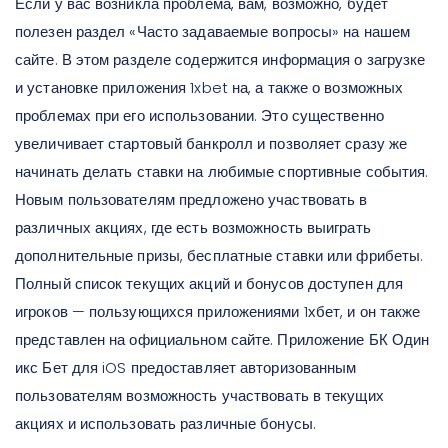
Если у вас возникла проблема, вам, возможно, будет
полезен раздел «Часто задаваемые вопросы» на нашем
сайте. В этом разделе содержится информация о загрузке
и установке приложения 1xbet на, а также о возможных
проблемах при его использовании. Это существенно
увеличивает стартовый банкролл и позволяет сразу же
начинать делать ставки на любимые спортивные события.
Новым пользователям предложено участвовать в
различных акциях, где есть возможность выиграть
дополнительные призы, бесплатные ставки или фрибеты.
Полный список текущих акций и бонусов доступен для
игроков — пользующихся приложениями 1хбет, и он также
представлен на официальном сайте. Приложение БК Один
икс Бет для iOS предоставляет авторизованным
пользователям возможность участвовать в текущих
акциях и использовать различные бонусы.