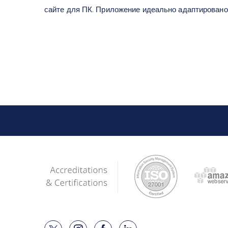
сайте для ПК. Приложение идеально адаптировано