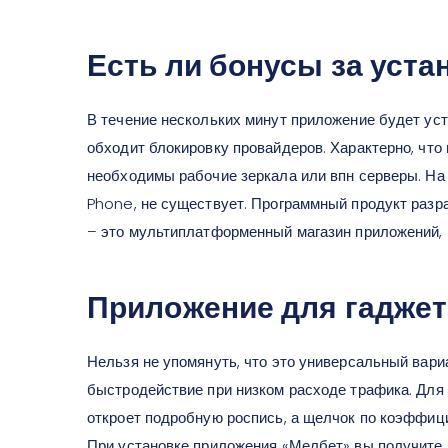
Есть ли бонусы за уст
В течение нескольких минут приложение будет уст
обходит блокировку провайдеров. Характерно, что
необходимы рабочие зеркала или впн серверы. На
Phone, не существует. Программный продукт разр
– это мультиплатформенный магазин приложений, 
Приложение для гаджет
Нельзя не упомянуть, что это универсальный вари
быстродействие при низком расходе трафика. Для 
откроет подробную роспись, а щелчок по коэффици
При установке приложения «Мелбет» вы получите