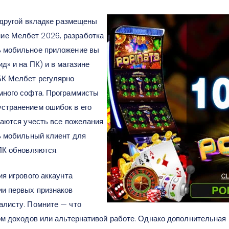
в другой вкладке размещены
ие Мелбет 2026, разработка
ь мобильное приложение вы
д» и на ПК) и в магазине
БК Мелбет регулярно
много софта. Программисты
странением ошибок в его
раются учесть все пожелания
ь мобильный клиент для
ПК обновляются.
я игрового аккаунта
ии первых признаков
алисту. Помните — что
ом доходов или альтернативой работе. Однако дополнительная