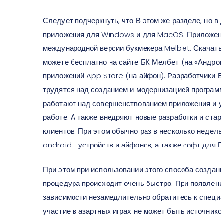
Следует подчеркнуть, что В этом же разделе, но 
приложения для Windows и для MacOS. Приложен
международной версии букмекера Melbet. Скачат
можете бесплатно на сайте БК Мелбет (на «Андрои
приложений App Store (на айфон). Разработчики 
трудятся над созданием и модернизацией програм
работают над совершенствованием приложения и у
работе. А также внедряют новые разработки и ста
клиентов. При этом обычно раз в несколько недел
android –устройств и айфонов, а также софт для 
При этом при использовании этого способа создани
процедура происходит очень быстро. При появлен
зависимости незамедлительно обратитесь к специ
участие в азартных играх не может быть источник