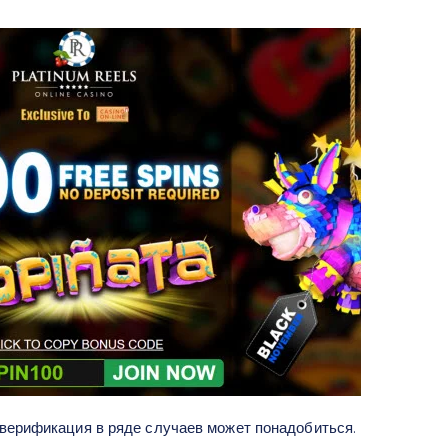
 верификация в ряде случаев может понадобиться.