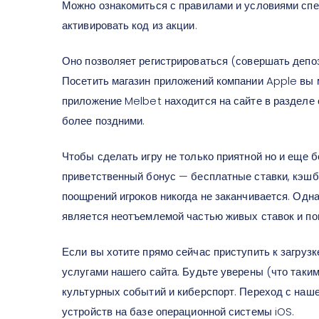
Можно ознакомиться с правилами и условиями спец
активировать код из акции.
Оно позволяет регистрироваться (совершать депоз
Посетить магазин приложений компании Apple вы 
приложение Melbet находится на сайте в разделе 
более поздними.
Чтобы сделать игру не только приятной но и еще 
приветственный бонус — бесплатные ставки, кэшбэ
поощрений игроков никогда не заканчивается. Одн
является неотъемлемой частью живых ставок и по
Если вы хотите прямо сейчас приступить к загруз
услугами нашего сайта. Будьте уверены (что таки
культурных событий и киберспорт. Переход с наше
устройств на базе операционной системы iOS.