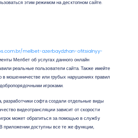
льзоваться этим режимом на десктопном сайте.
ios.com.br/melbet-azerbaydzhan-ofitsialnyy-
иенты Мелбет об услугах данного онлайн
авили реальные пользователи сайта. Также имейте
его в мошенничестве или грубых нарушениях правил
недобропорядочными игроками.
ра, разработчики софта создали отдельные виды
ачество видеотрансляции зависит от скорости
 игрок может обратиться за помощью в службу
 В приложении доступны все те же функции,