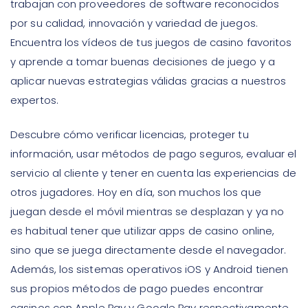
trabajan con proveedores de software reconocidos
por su calidad, innovación y variedad de juegos.
Encuentra los vídeos de tus juegos de casino favoritos
y aprende a tomar buenas decisiones de juego y a
aplicar nuevas estrategias válidas gracias a nuestros
expertos.
Descubre cómo verificar licencias, proteger tu
información, usar métodos de pago seguros, evaluar el
servicio al cliente y tener en cuenta las experiencias de
otros jugadores. Hoy en día, son muchos los que
juegan desde el móvil mientras se desplazan y ya no
es habitual tener que utilizar apps de casino online,
sino que se juega directamente desde el navegador.
Además, los sistemas operativos iOS y Android tienen
sus propios métodos de pago puedes encontrar
casinos con Apple Pay y Google Pay respectivamente.