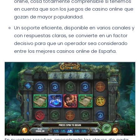
online, cosa totalmente comprensible si tenemos
en cuenta que son los juegos de casino online que
gozan de mayor popularidad.
Un soporte eficiente, disponible en varios canales y
con respuestas claras, se convierte en un factor
decisivo para que un operador sea considerado
entre los mejores casinos online de España.
En nuestras reseñas, encontrarás las claves de cada