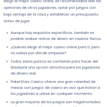
elegir el mejor casino online, es recomendable leer las
opiniones de otros jugadores, optar por juegos con
baja ventaja de la casa y establecer un presupuesto
antes de jugar.
Aunque hay requisitos específicos, también es
posible realizar retiros de dinero en casinos físicos.
¿Quieres elegir el mejor casino online para ti, pero
no sabes por dónde empezar?
Todos estos puntos se combinan para hacer del
blackjack una opción atractiva para los jugadores
de dinero real.
PokerStars Casino ofrece una gran variedad de
mesas con juegos de casino en vivo que invitan a
los jugadores a unirse en cualquier momento.
La gran mayoría de los juegos son tragamonedas