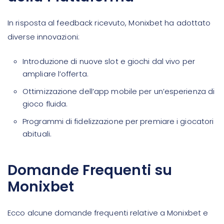
In risposta al feedback ricevuto, Monixbet ha adottato
diverse innovazioni:
Introduzione di nuove slot e giochi dal vivo per
ampliare l’offerta.
Ottimizzazione dell’app mobile per un’esperienza di
gioco fluida.
Programmi di fidelizzazione per premiare i giocatori
abituali.
Domande Frequenti su
Monixbet
Ecco alcune domande frequenti relative a Monixbet e