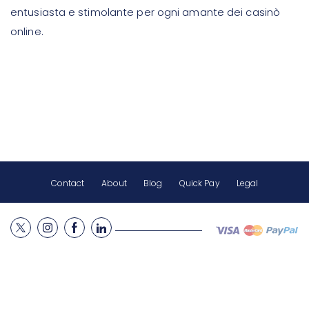
entusiasta e stimolante per ogni amante dei casinò
online.
Contact
About
Blog
Quick Pay
Legal