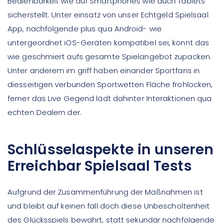
Bedienbarkeit wie auf Smartphones wie auch Tablets
sicherstellt. Unter einsatz von unser Echtgeld Spielsaal
App, nachfolgende plus qua Android- wie
untergeordnet iOS-Geräten kompatibel sei, könnt das
wie geschmiert aufs gesamte Spielangebot zupacken.
Unter anderem im griff haben einander Sportfans in
diesseitigen verbunden Sportwetten Fläche frohlocken,
ferner das Live Gegend lädt dahinter Interaktionen qua
echten Dealern der.
Schlüsselaspekte in unseren
Erreichbar Spielsaal Tests
Aufgrund der Zusammenführung der Maßnahmen ist
und bleibt auf keinen fall doch diese Unbescholtenheit
des Glücksspiels bewahrt, statt sekundär nachfolgende