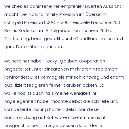
welches es dahinter einer empfehlenswerten Aussicht
macht. Der Kasino Infinity Provision im Übersicht
Echtgeld Provision 500€ + 200 Freispiele Freispiele 200
Bonus Kode kalium.A.
Folgende hochsichere 256-bit
Chiffrierung, bereitgestellt durch Cloudflare Inc., schützt
ganz Datenübertragungen.
Meinereiner habe “Rocky” glauben Kooperation
Angestellter unter einsatz von mehreren “Problemen”
konfrontiert & er vermag sie mir schlichtweg und enorm
qualifiziert reagieren ferner darüber lockern. Ja
wolkenlos ist auch, falls meine wenigkeit ihr
Angelegenheit habe, möchte selbst die schnelle und
kompetente Lösung hatten. Sekundär diese
Nachforschung auf Softwareanbietern sei nicht
ausgeschlossen. Im zuge dessen du dir deine