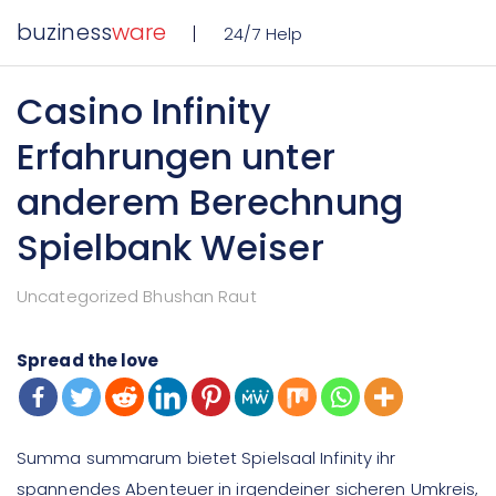
buziness
ware
24/7 Help
Casino Infinity
Erfahrungen unter
anderem Berechnung
Spielbank Weiser
Uncategorized Bhushan Raut
Spread the love
Summa summarum bietet Spielsaal Infinity ihr
spannendes Abenteuer in irgendeiner sicheren Umkreis,