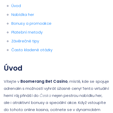
Úvod
Nabídka her
Bonusy a promoakce
Platební metody
Závěrečné tipy
Často kladené otázky
Úvod
Vítejte v
Boomerang Bet Casino
, místě, kde se spojuje
adrenalin s možností vyhrát úžasné ceny! Tento virtuální
herní ráj přináší do
Česka
nejen pestrou nabídku her,
ale i atraktivní bonusy a speciální akce. Když vstoupíte
do tohoto online kasina, ocitnete se v dynamickém