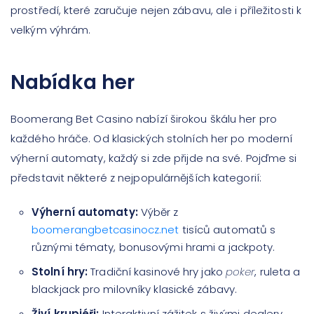
prostředí, které zaručuje nejen zábavu, ale i příležitosti k
velkým výhrám.
Nabídka her
Boomerang Bet Casino nabízí širokou škálu her pro
každého hráče. Od klasických stolních her po moderní
výherní automaty, každý si zde přijde na své. Pojďme si
představit některé z nejpopulárnějších kategorií:
Výherní automaty:
Výběr z
boomerangbetcasinocz.net
tisíců automatů s
různými tématy, bonusovými hrami a jackpoty.
Stolní hry:
Tradiční kasinové hry jako
poker
, ruleta a
blackjack pro milovníky klasické zábavy.
Živí krupiéři:
Interaktivní zážitek s živými dealery,