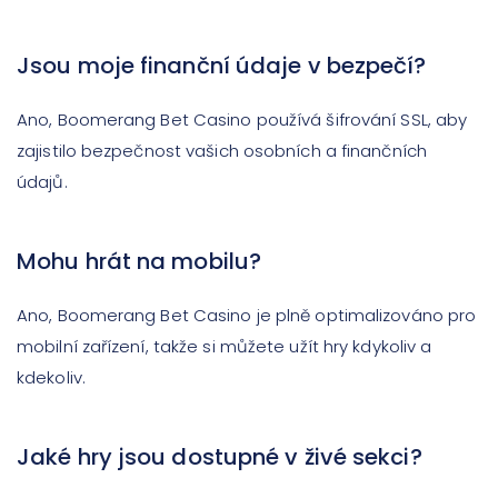
Jsou moje finanční údaje v bezpečí?
Ano, Boomerang Bet Casino používá šifrování SSL, aby
zajistilo bezpečnost vašich osobních a finančních
údajů.
Mohu hrát na mobilu?
Ano, Boomerang Bet Casino je plně optimalizováno pro
mobilní zařízení, takže si můžete užít hry kdykoliv a
kdekoliv.
Jaké hry jsou dostupné v živé sekci?