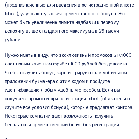
(предназначенные для введения в регистрационной анкете
1xbet), улучшают условия приветственного бонуса. Это
может быть увеличение лимита надбавки к первому
депозиту выше стандартного максимума в 25 тысяч
рублей.
Нужно иметь в виду, что эксклюзивный промокод STV1000
дает новым клиентам фрибет 1000 рублей без депозита.
Чтобы получить бонус, зарегистрируйтесь в мобильном
приложении букмекера с этим кодом и пройдите
идентификацию любым удобным способом. Если вы
получаете промокод при регистрации 1xbet (обязательно
изучите все условия бонуса), которые предлагает контора.
Некоторые компании дают возможность получить
бесплатный приветственный бонус без регистрации.