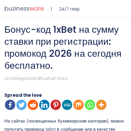
buziness
ware
24/7 Help
Бонус-код 1xBet на сумму
ставки при регистрации:
промокод 2026 на сегодня
бесплатно.
Uncategorized Bhushan Raut
Spread the love
На сайтах (посвященных букмекерским конторам), можно
получить промокод 1xBet в сообщении или в качестве