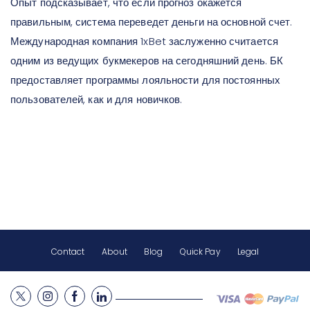
Опыт подсказывает, что если прогноз окажется
правильным, система переведет деньги на основной счет.
Международная компания 1xBet заслуженно считается
одним из ведущих букмекеров на сегодняшний день. БК
предоставляет программы лояльности для постоянных
пользователей, как и для новичков.
Contact
About
Blog
Quick Pay
Legal