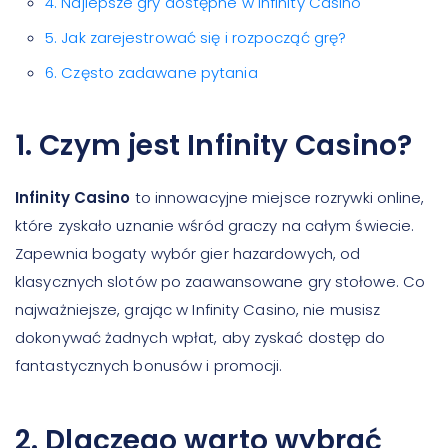
4. Najlepsze gry dostępne w Infinity Casino
5. Jak zarejestrować się i rozpocząć grę?
6. Często zadawane pytania
1. Czym jest Infinity Casino?
Infinity Casino
to innowacyjne miejsce rozrywki online,
które zyskało uznanie wśród graczy na całym świecie.
Zapewnia bogaty wybór gier hazardowych, od
klasycznych slotów po zaawansowane gry stołowe. Co
najważniejsze, grając w Infinity Casino, nie musisz
dokonywać żadnych wpłat, aby zyskać dostęp do
fantastycznych bonusów i promocji.
2. Dlaczego warto wybrać