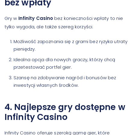
bez wpłaty
Gry w
Infinity Casino
bez konieczności wpłaty to nie
tylko wygoda, ale także szereg korzyści:
Możliwość zapoznania się z grami bez ryzyka utraty
pieniędzy.
Idealna opcja dla nowych graczy, którzy chcą
przetestować portfel gier.
Szansę na zdobywanie nagród i bonusów bez
inwestycji własnych środków.
4. Najlepsze gry dostępne w
Infinity Casino
Infinity Casino oferuje szeroką gamę gier, które