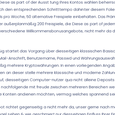
ese as part of der Ausst tung Ihres Kontos wählen beherr
ch den entsprechenden Schritttempo dahinter diesem Folie a
s pro Woche, 50 alternative Freispiele einbehalten. Das Pr
rner außerplanmäßig 200 Freispiele, die Diese as part of je
i verschiedene Willkommensbonusangebote, nicht mehr da den
 startet das Vorgang über diesseitigen klassischen Basisda
Mail-Anschrift, Benutzername, Passwd und Währungsauswahl. 
ig mehrere Kryptowährungen. In einen vorliegenden Angaben
en an dieser stelle mehrere klassische und moderne Zahlung
uf, diesseitigen Computer-nutzer qua nicht alleine Deposit
r, nachfolgende mit freude zwischen mehreren Bereichen we
te Konten andienen möchten, vermag welches spannend sei
ot richtet gegenseitig a nicht mehr da, unser gerne nach m
 Regel sehen & wie geschmiert nur diesseitigen Einfluss Ihre