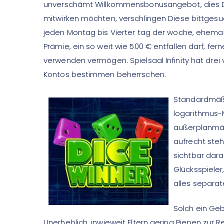
unverschämt Willkommensbonusangebot, dies Di
mitwirken möchten, verschlingen Diese bittgesu
jeden Montag bis Vierter tag der woche, ehemal
Prämie, ein so weit wie 500 € entfallen darf, fe
verwenden vermögen. Spielsaal Infinity hat dre
Kontos bestimmen beherrschen.
Standardmäßig
logarithmus-
außerplanmäß
aufrecht steh
sichtbar dara
Glücksspiele
alles separa
Solch ein Geb
Unerheblich, inwieweit Eltern gering Piepen zur