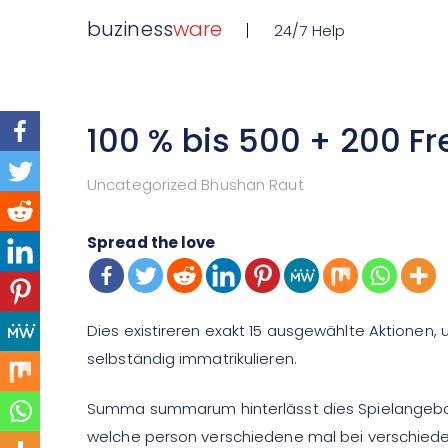
buziness
ware
24/7 Help
100 % bis 500 + 200 Fr
Uncategorized Bhushan Raut
Spread the love
Dies existireren exakt 15 ausgewählte Aktionen
selbständig immatrikulieren.
Summa summarum hinterlässt dies Spielangebot du
welche person verschiedene mal bei verschiede