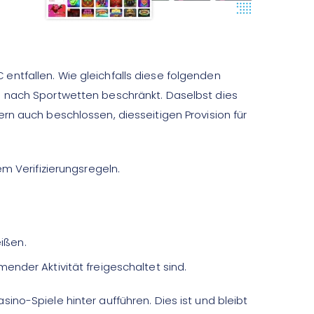
entfallen. Wie gleichfalls diese folgenden
nach Sportwetten beschränkt. Daselbst dies
rn auch beschlossen, diesseitigen Provision für
em Verifizierungsregeln.
ißen.
der Aktivität freigeschaltet sind.
ino-Spiele hinter aufführen. Dies ist und bleibt