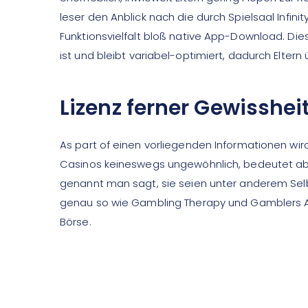
leser den Anblick nach die durch Spielsaal Infin
Funktionsvielfalt bloß native App-Download. Die
ist und bleibt variabel-optimiert, dadurch Eltern
Lizenz ferner Gewissheit
As part of einen vorliegenden Informationen wir
Casinos keineswegs ungewöhnlich, bedeutet aber 
genannt man sagt, sie seien unter anderem Selbs
genau so wie Gambling Therapy und Gamblers Ano
Börse.