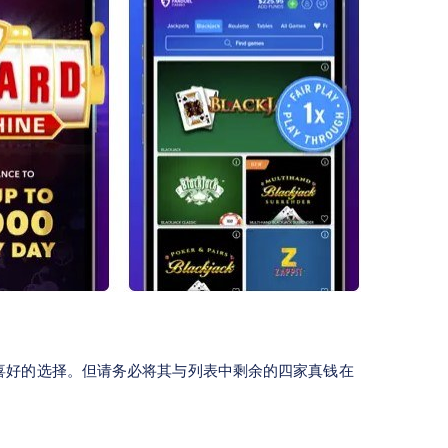
喜好的选择。但请务必将其与列表中剩余的四家真钱在