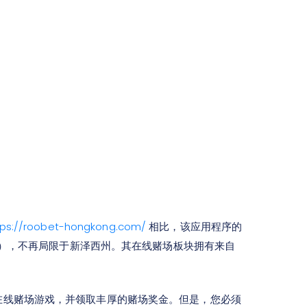
tps://roobet-hongkong.com/
相比，该应用程序的
亮相），不再局限于新泽西州。其在线赌场板块拥有来自
款顶级在线赌场游戏，并领取丰厚的赌场奖金。但是，您必须