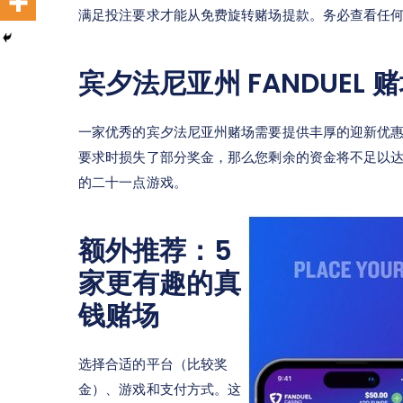
满足投注要求才能从免费旋转赌场提款。务必查看任
宾夕法尼亚州 FANDUEL 
一家优秀的宾夕法尼亚州赌场需要提供丰厚的迎新优
要求时损失了部分奖金，那么您剩余的资金将不足以达
的二十一点游戏。
额外推荐：5
家更有趣的真
钱赌场
选择合适的平台（比较奖
金）、游戏和支付方式。这