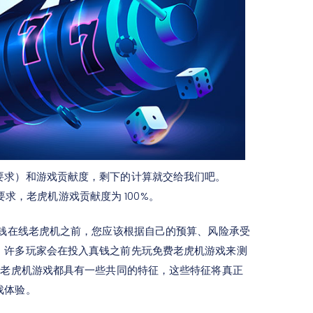
要求）和游戏贡献度，剩下的计算就交给我们吧。
要求，老虎机游戏贡献度为 100%。
真钱在线老虎机之前，您应该根据自己的预算、风险承受
。许多玩家会在投入真钱之前先玩免费老虎机游戏来测
线老虎机游戏都具有一些共同的特征，这些特征将真正
戏体验。