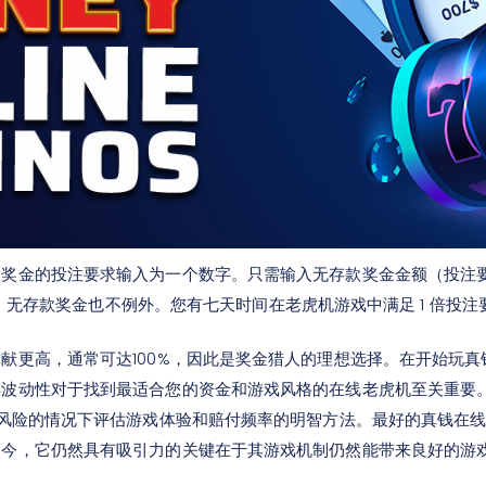
款奖金的投注要求输入为一个数字。只需输入无存款奖金金额（投注
求，无存款奖金也不例外。您有七天时间在老虎机游戏中满足 1 倍投注
献更高，通常可达100%，因此是奖金猎人的理想选择。在开始玩
解波动性对于找到最适合您的资金和游戏风格的在线老虎机至关重要
济风险的情况下评估游戏体验和赔付频率的明智方法。最好的真钱在
如今，它仍然具有吸引力的关键在于其游戏机制仍然能带来良好的游