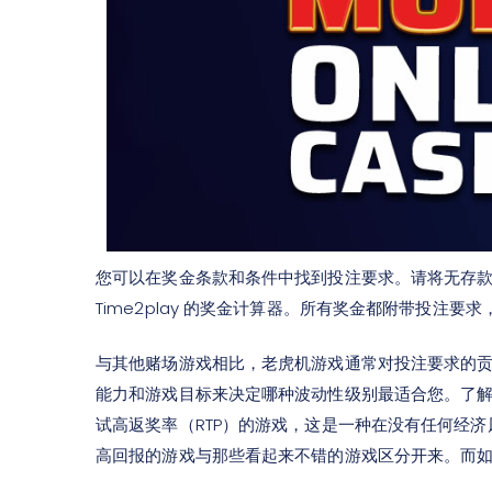
您可以在奖金条款和条件中找到投注要求。请将无存
Time2play 的奖金计算器。所有奖金都附带投注要
与其他赌场游戏相比，老虎机游戏通常对投注要求的贡
能力和游戏目标来决定哪种波动性级别最适合您。了
试高返奖率（RTP）的游戏，这是一种在没有任何经
高回报的游戏与那些看起来不错的游戏区分开来。而