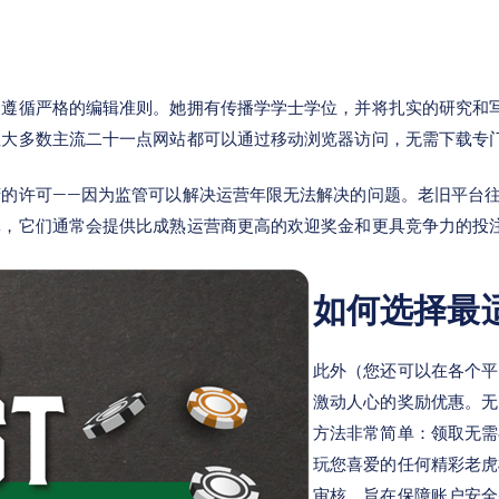
均遵循严格的编辑准则。她拥有传播学学士学位，并将扎实的研究和
但大多数主流二十一点网站都可以通过移动浏览器访问，无需下载专
府的许可——因为监管可以解决运营年限无法解决的问题。老旧平台
体，它们通常会提供比成熟运营商更高的欢迎奖金和更具竞争力的投
如何选择最
此外（您还可以在各个平
激动人心的奖励优惠。无
方法非常简单：领取无需
玩您喜爱的任何精彩老虎机
审核，旨在保障账户安全